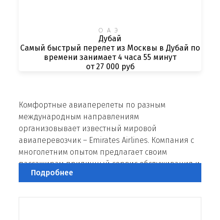
ОАЭ
Дубай
Самый быстрый перелет из Москвы в Дубай по
времени занимает 4 часа 55 минут
от 27 000 руб
Комфортные авиаперелеты по разным
международным направлениям
организовывает известный мировой
авиаперевозчик – Emirates Airlines. Компания с
многолетним опытом предлагает своим
пассажирам приличный сервис обслуживания и
Подробнее
широкий спектр услуг по демократичным
тарифам.
О компании Emirates (Эмирейтс)