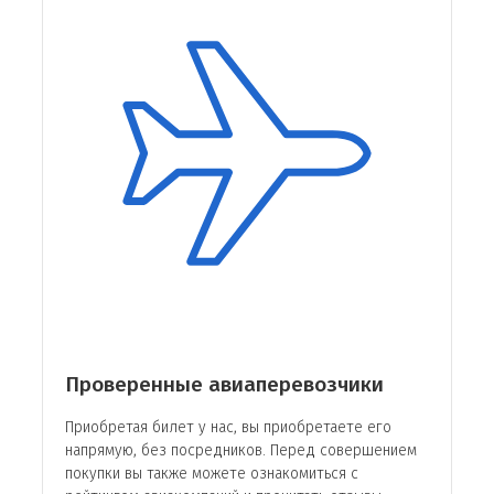
Авиакомпания «Эмирейтс» начала свою
деятельность в 1985 году. Базируется в
Объединенных Арабских Эмиратах, Дубай.
Терминал обслуживания 3.
По количеству перевезенных пассажиров по
международным маршрутам и по показателям
«пассажиро-километры» занимает четвертое
место в мировом рейтинге.
Направления перелетов
Проверенные авиаперевозчики
Приобретая билет у нас, вы приобретаете его
напрямую, без посредников. Перед совершением
покупки вы также можете ознакомиться с