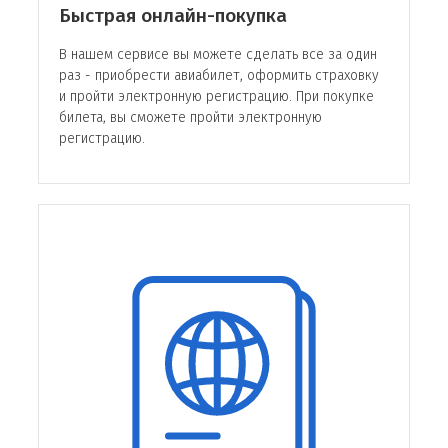
Быстрая онлайн-покупка
стран мира на шести континентах.
В нашем сервисе вы можете сделать все за один
Компания заботится о том, чтобы каждый
раз - приобрести авиабилет, оформить страховку
пассажир имел возможность комфортно
и пройти электронную регистрацию. При покупке
путешествовать по разным странам мира,
билета, вы сможете пройти электронную
независимо от цели поездки – туризм,
регистрацию.
командировка, гостевой визит и т. д. Вылеты
самых востребованных рейсов осуществляются
ежедневно.
На сегодняшний день компания «Эмирейтс»
выполняет регулярные пассажирские
авиарейсы в Москву.
Популярные направления с вылетом из
Москвы (пункты прилета):
Маврикий (Юго-Восточная Африка);
Киркенес (Норвегия);
Париж (Франция);