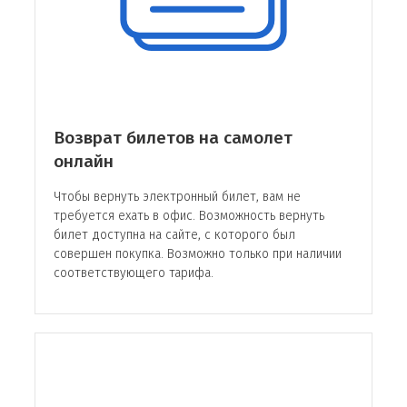
Фукуок (Вьетнам);
Веллингтон (Новая Зеландия);
Пальма-де-Майорка (Испания);
Ашхабад (Туркменистан);
Оттава (Канада);
Аликанте (Испания);
Возврат билетов на самолет
Ханой (Вьетнам).
онлайн
Правила провоза багажа
Чтобы вернуть электронный билет, вам не
требуется ехать в офис. Возможность вернуть
В авиакомпании утверждены правила по
билет доступна на сайте, с которого был
провозу багажа, с которыми следует заранее
совершен покупка. Возможно только при наличии
ознакомиться каждому пассажиру,
соответствующего тарифа.
планирующему перелет на рейсах Emirates
Airlines.
Действующие правила:
Эконом класс – 1 место для ручной клади,