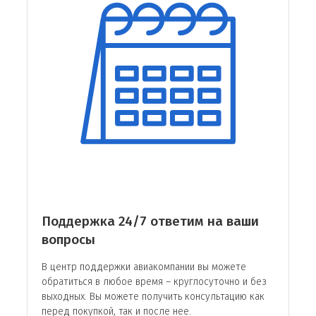
весом до 7 кг, максимально допустимые
размеры 55х38х20 см. Общий
регистрируемый багаж по тарифу Эконом
Special – вес до 20 кг, тариф Saver, Flex – 30
кг, Flex Plus – 35 кг.
Бизнес и Первый класс – ручная кладь
одно место, вес до 7 кг, габариты 55x38x20
см. Дополнительно можно провозить
портфель весом до 7 кг, размеры
аксессуара в пределах 45х35х20 см.
Параметры для регистрируемого багажа –
40 кг для пассажиров Первого класса, 50 кг
– для путешествующих по тарифу Бизнес.
Поддержка 24/7 ответим на ваши
Также есть дополнительная услуга провоза
вопросы
сверхнормативного багажа. На официальном
В центр поддержки авиакомпании вы можете
сайте авиакомпании подробно указаны условия
обратиться в любое время – круглосуточно и без
и тарифы.
выходных. Вы можете получить консультацию как
перед покупкой, так и после нее.