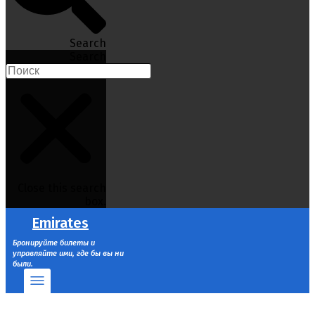
Search
Search
Close this search
box.
Emirates
Бронируйте билеты и
управляйте ими, где бы вы ни
были.