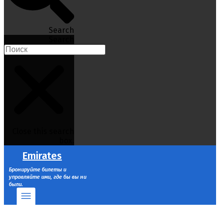
Search
Search
Close this search
box.
Emirates
Бронируйте билеты и
управляйте ими, где бы вы ни
были.