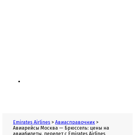
Летаем с 1985 года.
С нами надежно!
Emirates Airlines
>
Авиасправочник
>
Авиарейсы Москва — Брюссель: цены на
авиабилеты, перелет с Emirates Airlines