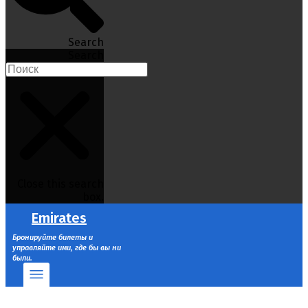
Search
Search
Close this search
box.
Emirates
Бронируйте билеты и
управляйте ими, где бы вы ни
были.