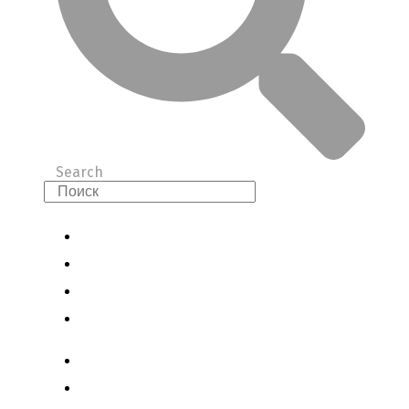
Search
Авиасправочник
Правила перевозок
Отдых
Контакты
Авиасправочник
Правила перевозок