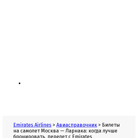
Летаем с 1985 года.
С нами надежно!
Emirates Airlines
>
Авиасправочник
>
Билеты
на самолет Москва — Ларнака: когда лучше
бронировать, перелет с Emirates