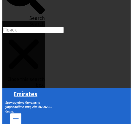
Search
Search
Close this search
box.
Emirates
Бронируйте билеты и
управляйте ими, где бы вы ни
были.